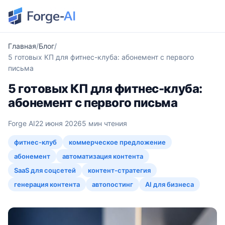
Главная
Блог
5 готовых КП для фитнес-клуба: абонемент с первого
письма
5 готовых КП для фитнес-клуба:
абонемент с первого письма
Forge AI
22 июня 2026
5 мин чтения
фитнес-клуб
коммерческое предложение
абонемент
автоматизация контента
SaaS для соцсетей
контент-стратегия
генерация контента
автопостинг
AI для бизнеса