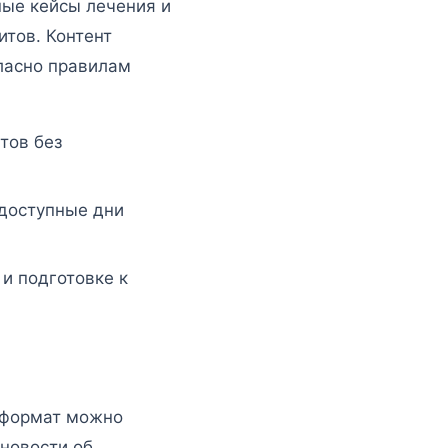
ные кейсы лечения и
итов. Контент
ласно правилам
тов без
 доступные дни
 и подготовке к
 формат можно
 новости об