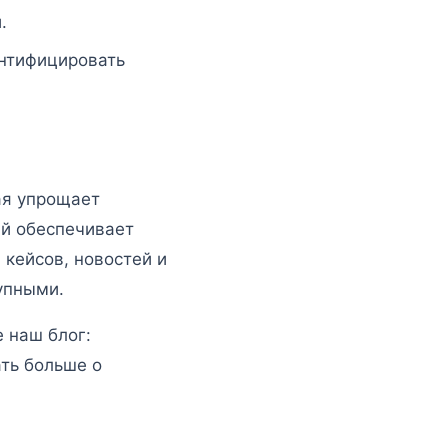
.
ентифицировать
ая упрощает
ий обеспечивает
 кейсов, новостей и
упными.
 наш блог:
ать больше о