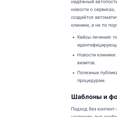
надёжный автопости
новости о сервисах,
создаётся автомати
клиники, а не по по
Кейсы лечения: п
идентифицирующи
Новости клиники:
визитов.
Полезные публика
процедурам.
Шаблоны и фо
Подход без контент
настроить под особе