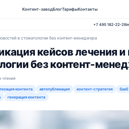
Контент-завод
Блог
Тарифы
Контакты
+7 495 182-22-29
i
новостей в стоматологии без контент-менеджера
икация кейсов лечения и
ологии без контент-мене
н чтения
тизация контента
автопубликация
контент-стратегия
SaaS
а
генерация контента