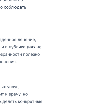
но соблюдать
едённое лечение,
 и в публикациях не
озрачности полезно
лечения.
ых услуг,
т к врачу, но
 выделять конкретные