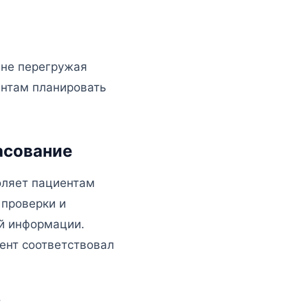
 не перегружая
ентам планировать
асование
оляет пациентам
 проверки и
ой информации.
ент соответствовал
.