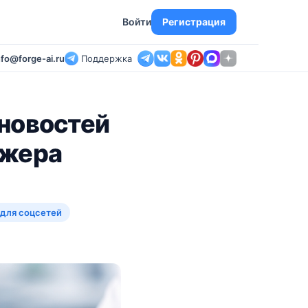
Войти
Регистрация
nfo@forge-ai.ru
Поддержка
 новостей
джера
 для соцсетей